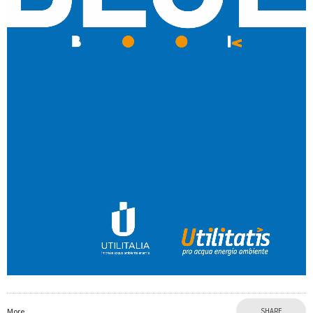
More
SHARE