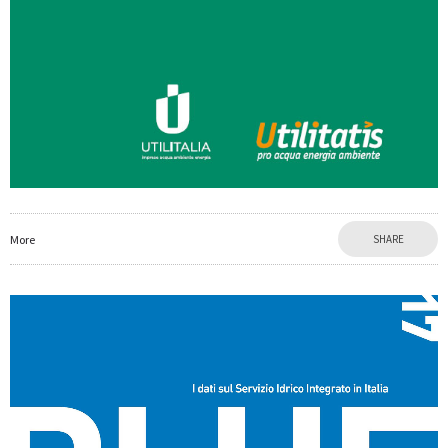
More
SHARE