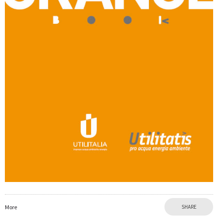
More
SHARE