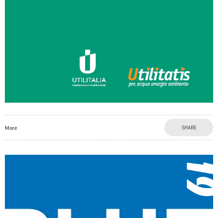
More
SHARE