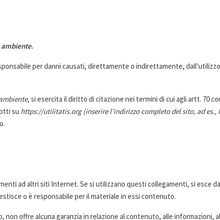
a ambiente
.
ponsabile per danni causati, direttamente o indirettamente, dall’utilizzo 
 ambiente
, si esercita il diritto di citazione nei termini di cui agli artt. 7
dotti su
https://utilitatis.org
(inserire l’indirizzo completo del sito,
ad
es.,
o.
amenti ad altri siti Internet. Se si utilizzano questi collegamenti, si esce d
stisce o è responsabile per il materiale in essi contenuto.
, non offre alcuna garanzia in relazione al contenuto, alle informazioni, al 