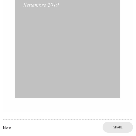
More
SHARE