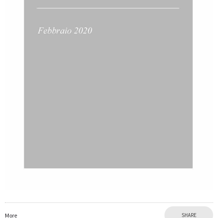
More
SHARE