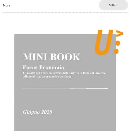
More
SHARE