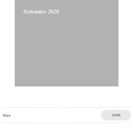
More
SHARE