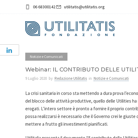
06 68300142
utilitatis@utilitatis.org
Notizie e Comunicati
Webinar: IL CONTRIBUTO DELLE UTIL
9 Luglio 2020
by
Redazione Utilitatis
in
Notizie e Comunicati
La crisi sanitaria in corso sta mettendo a dura prova l’econom
del blocco delle attività produttive, quello delle Utilities h
erogati. L’intero settore è pronto a fornire il proprio cont
possa realizzarsi è necessario che il Governo crei le giuste
mettere a frutto gli investimenti pianificati.
Utilitalia presenta il documento “Il contributo delle Utilitie