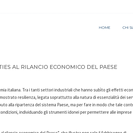
HOME
CHI 
ITIES AL RILANCIO ECONOMICO DEL PAESE
ia italiana. Tra i tanti settori industriali che hanno subìto gli effetti eco
a mostrato resilienza, legata soprattutto alla natura di essenzialità dei ser
ributo alla ripartenza del sistema Paese, ma per fare in modo che tale cont
 condizioni, individuando gli strumenti idonei per permettere alle imprese 
s al rilancio economico del Paese”, che illustra non solo il fabbisogno di