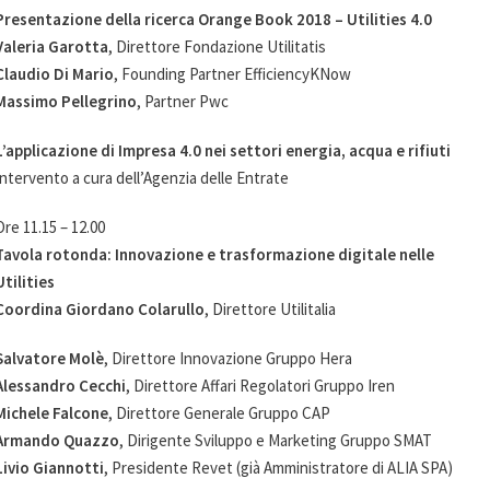
Presentazione della ricerca Orange Book 2018 – Utilities 4.0
Valeria Garotta
, Direttore Fondazione Utilitatis
Claudio Di Mario
, Founding Partner EfficiencyKNow
Massimo Pellegrino
, Partner Pwc
L’applicazione di Impresa 4.0 nei settori energia, acqua e rifiuti
Intervento a cura dell’Agenzia delle Entrate
Ore 11.15 – 12.00
Tavola rotonda: Innovazione e trasformazione digitale nelle
Utilities
Coordina Giordano Colarullo
, Direttore Utilitalia
Salvatore Molè
, Direttore Innovazione Gruppo Hera
Alessandro Cecchi
, Direttore Affari Regolatori Gruppo Iren
Michele Falcone
, Direttore Generale Gruppo CAP
Armando Quazzo
, Dirigente Sviluppo e Marketing Gruppo SMAT
Livio Giannotti
, Presidente Revet (già Amministratore di ALIA SPA)