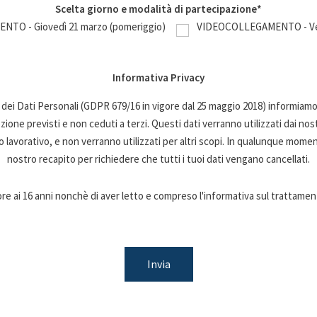
Scelta giorno e modalità di partecipazione*
TO - Giovedì 21 marzo (pomeriggio)
VIDEOCOLLEGAMENTO - Vene
Informativa Privacy
ei Dati Personali (GDPR 679/16 in vigore dal 25 maggio 2018) informiamo 
one previsti e non ceduti a terzi. Questi dati verranno utilizzati dai nostr
orativo, e non verranno utilizzati per altri scopi. In qualunque momento 
nostro recapito per richiedere che tutti i tuoi dati vengano cancellati.
e ai 16 anni nonchè di aver letto e compreso l'informativa sul trattament