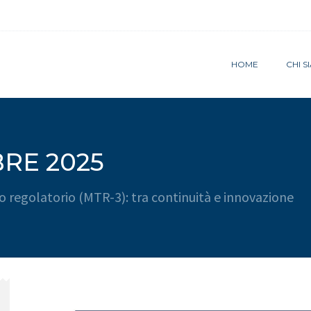
HOME
CHI 
RE 2025
iodo regolatorio (MTR-3): tra continuità e innovazione