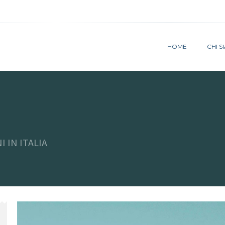
HOME
CHI 
I IN ITALIA