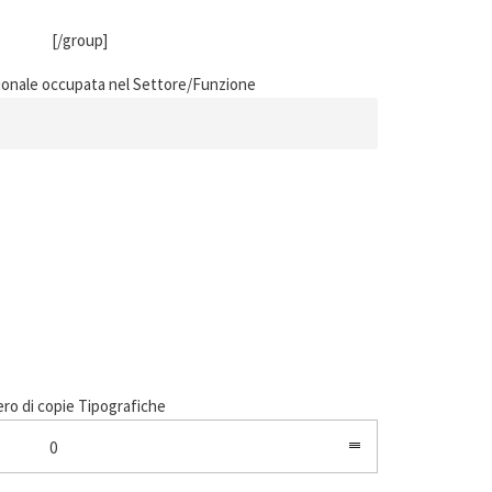
[/group]
ionale occupata nel Settore/Funzione
o di copie Tipografiche
0