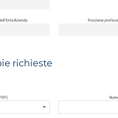
 dell'Ente/Azienda
Posizione profess
pie richieste
(PDF)
Numer