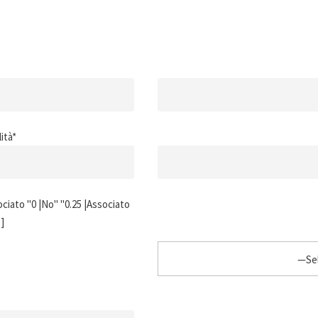
ità*
ciato "0 |No" "0.25 |Associato
 ]
—Sel