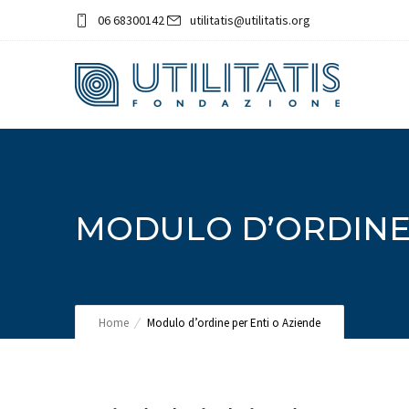
06 68300142
utilitatis@utilitatis.org
MODULO D’ORDINE 
Home
Modulo d’ordine per Enti o Aziende