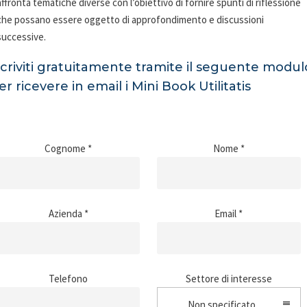
affronta tematiche diverse con l’obiettivo di fornire spunti di riflessione
che possano essere oggetto di approfondimento e discussioni
successive.
scriviti gratuitamente tramite il seguente modul
er ricevere in email i Mini Book Utilitatis
Cognome *
Nome *
Azienda *
Email *
Telefono
Settore di interesse
Non specificato