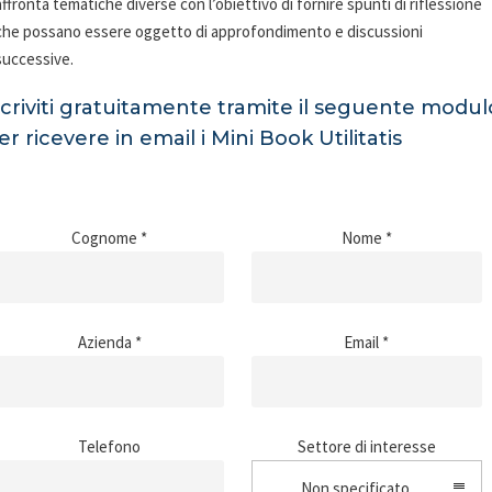
affronta tematiche diverse con l’obiettivo di fornire spunti di riflessione
che possano essere oggetto di approfondimento e discussioni
successive.
scriviti gratuitamente tramite il seguente modul
er ricevere in email i Mini Book Utilitatis
Cognome *
Nome *
Azienda *
Email *
Telefono
Settore di interesse
Non specificato