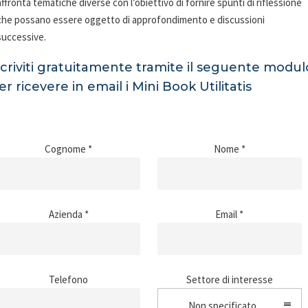
affronta tematiche diverse con l’obiettivo di fornire spunti di riflessione
che possano essere oggetto di approfondimento e discussioni
successive.
scriviti gratuitamente tramite il seguente modul
er ricevere in email i Mini Book Utilitatis
Cognome *
Nome *
Azienda *
Email *
Telefono
Settore di interesse
Non specificato