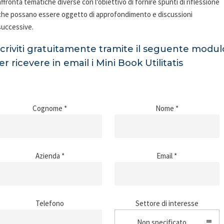
affronta tematiche diverse con l’obiettivo di fornire spunti di riflessione
che possano essere oggetto di approfondimento e discussioni
successive.
scriviti gratuitamente tramite il seguente modul
er ricevere in email i Mini Book Utilitatis
Cognome *
Nome *
Azienda *
Email *
Telefono
Settore di interesse
Non specificato