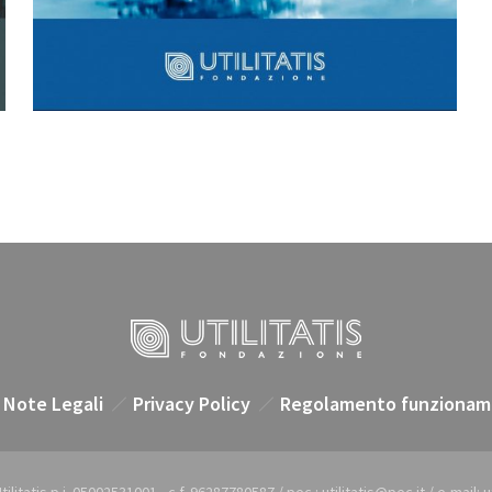
Note Legali
Privacy Policy
Regolamento funzionam
itatis p.i. 05002531001 - c.f. 96287780587 / pec.: utilitatis@pec.it / e-mail: ut