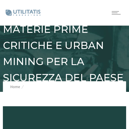
MATERIE PRIME
CRITICHE E URBAN
MINING PER LA
SICUREZZA DEL PAESE
Home
Materie prime critiche e urban mining per la sicurezza del paese